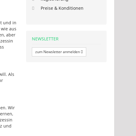
Preise & Konditionen
et und in
 wie aus
en, aber
NEWSLETTER
nzessin
ss
zum Newsletter anmelden
ill. Als
hr
den. Wir
lernen,
zessin
nz und