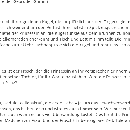
hte der Gebrüder Grimm?
n mit ihrer goldenen Kugel, die ihr plötzlich aus den Fingern gleit
tterlich weinend um den Verlust ihres liebsten Spielzeugs erscheint
ietet der Prinzessin an, die Kugel für sie aus dem Brunnen zu hol
pielkameraden anerkennt und Tisch und Bett mit ihm teilt. Die Pri
rfläche zurückkehrt, schnappt sie sich die Kugel und rennt ins Schlo
es ist der Frosch, der die Prinzessin an ihr Versprechen erinnern w
t er seiner Tochter, für ihr Wort einzustehen. Wird die Prinzessin i
in Prinz?
, Geduld, Willenskraft, die erste Liebe – ja, um das Erwachsenwer
achsen, das ist heute so und wird es auch immer sein. Wir müssen 
en, auch wenn es uns viel Überwindung kostet. Dies lernt die Prin
ädchen zur Frau. Und der Frosch? Er benötigt viel Zeit, Tolera