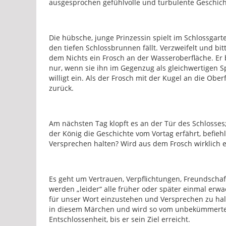
ausgesprochen gefühlvolle und turbulente Geschic
Die hübsche, junge Prinzessin spielt im Schlossgarte
den tiefen Schlossbrunnen fällt. Verzweifelt und bi
dem Nichts ein Frosch an der Wasseroberfläche. Er b
nur, wenn sie ihn im Gegenzug als gleichwertigen S
willigt ein. Als der Frosch mit der Kugel an die Obe
zurück.
Am nächsten Tag klopft es an der Tür des Schlosses; 
der König die Geschichte vom Vortag erfährt, befiehl
Versprechen halten? Wird aus dem Frosch wirklich e
Es geht um Vertrauen, Verpflichtungen, Freundschaft
werden „leider“ alle früher oder später einmal erw
für unser Wort einzustehen und Versprechen zu halt
in diesem Märchen und wird so vom unbekümmerten M
Entschlossenheit, bis er sein Ziel erreicht.