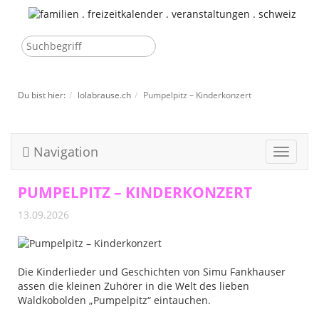
Du bist hier:
lolabrause.ch
Pumpelpitz – Kinderkonzert
Navigation
Toggle
navigat
PUMPELPITZ – KINDERKONZERT
13.09.2026
Die Kinderlieder und Geschichten von Simu Fankhauser
assen die kleinen Zuhörer in die Welt des lieben
Waldkobolden „Pumpelpitz“ eintauchen.